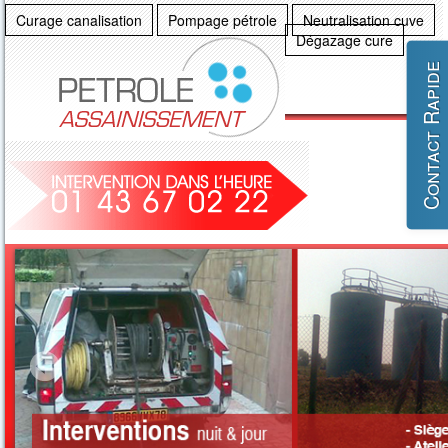
Curage canalisation
Pompage pétrole
Neutralisation cuve
Dégazage cure
Contact Rapide
Acc
Tra
Ass
Po
Ins
Ent
Tes
Neu