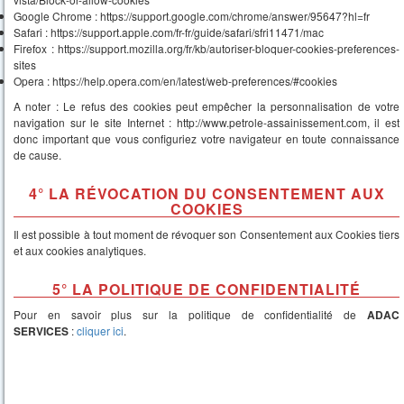
Google Chrome : https://support.google.com/chrome/answer/95647?hl=fr
Safari : https://support.apple.com/fr-fr/guide/safari/sfri11471/mac
Firefox : https://support.mozilla.org/fr/kb/autoriser-bloquer-cookies-preferences-
sites
Opera : https://help.opera.com/en/latest/web-preferences/#cookies
A noter : Le refus des cookies peut empêcher la personnalisation de votre
navigation sur le site Internet : http://www.petrole-assainissement.com, il est
donc important que vous configuriez votre navigateur en toute connaissance
de cause.
4° LA RÉVOCATION DU CONSENTEMENT AUX
COOKIES
Il est possible à tout moment de révoquer son Consentement aux Cookies tiers
et aux cookies analytiques.
5° LA POLITIQUE DE CONFIDENTIALITÉ
Pour en savoir plus sur la politique de confidentialité de
ADAC
SERVICES
:
cliquer ici
.