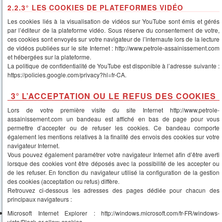
2.2.3° LES COOKIES DE PLATEFORMES VIDÉO
Les cookies liés à la visualisation de vidéos sur YouTube sont émis et gérés
par l’éditeur de la plateforme vidéo. Sous réserve du consentement de votre,
ces cookies sont envoyés sur votre navigateur de l’internaute lors de la lecture
de vidéos publiées sur le site Internet : http://www.petrole-assainissement.com
et hébergées sur la plateforme.
La politique de confidentialité de YouTube est disponible à l’adresse suivante :
https://policies.google.com/privacy?hl=fr-CA.
3° L’ACCEPTATION OU LE REFUS DES COOKIES
Lors de votre première visite du site Internet http://www.petrole-
assainissement.com un bandeau est affiché en bas de page pour vous
permettre d’accepter ou de refuser les cookies. Ce bandeau comporte
également les mentions relatives à la finalité des envois des cookies sur votre
navigateur Internet.
Vous pouvez également paramétrer votre navigateur Internet afin d’être averti
lorsque des cookies vont être déposés avec la possibilité de les accepter ou
de les refuser. En fonction du navigateur utilisé la configuration de la gestion
des cookies (acceptation ou refus) diffère.
Retrouvez ci-dessous les adresses des pages dédiée pour chacun des
principaux navigateurs :
Microsoft Internet Explorer : http://windows.microsoft.com/fr-FR/windows-
vista/Block-or-allow-cookies