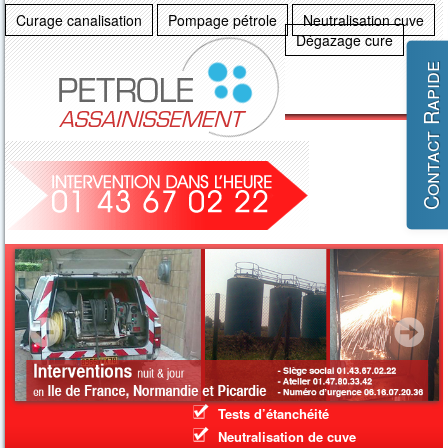
Curage canalisation
Pompage pétrole
Neutralisation cuve
Dégazage cure
Contact Rapide
Accueil
Travaux industriels et pétroliers
Assainissement
Pompage inondations
Inspection vidéo des canalisations
Entretien électromécanique
Tests d’étanchéité
Neutralisation de cuve